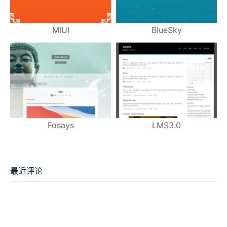
MIUI
BlueSky
Fosays
LMS3.0
最近评论