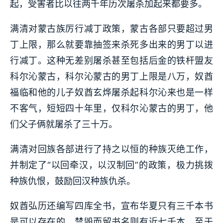
起，受害者比以往两千年历次屠杀加起来都要多。
满清对蒙古族厉行减丁政策，蒙古各部只要超过男
丁上限，那么就要靠抽签来杀死多出来的男丁以进
行减丁。这种无差别屠杀甚至包括后金的铁杆盟友
科尔沁蒙古，科尔沁蒙古的男丁上限是八万，奴酋
福临和他的儿子奴酋玄烨屠杀起科尔沁来也是一样
不客气，短短四十年里，仅科尔沁蒙古的男丁，他
们父子俩就屠杀了三十万。
满清对回族各部进行了持之以恒的种族灭绝工作，
并制定了“以回牵汉，以汉制回”的政策，极力挑拨
种族仇恨，鼓励回汉种族仇杀。
奴酋弘历还编写四库全书，宣布华夏只有三千本书
是可以存在的，禁毁而留书名则有近七千本，至于