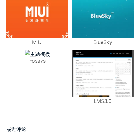
MIUI
BlueSky
Fosays
LMS3.0
最近评论