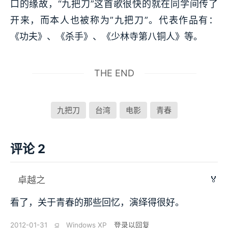
口的缘故，“九把刀”这首歌很快的就在同学间传了
开来，而本人也被称为”九把刀”。代表作品有：
《功夫》、《杀手》、《少林寺第八铜人》等。
THE END
九把刀
台湾
电影
青春
评论 2
🏅
卓越之
看了，关于青春的那些回忆，演绎得很好。
2012-01-31
⫑
Windows XP
登录以回复