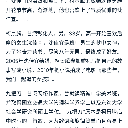
在沈佳宜的监督和鼓励下，柯景腾的成绩就像芝麻
开花节节高，渐渐地，他也喜欢上了气质优雅的沈
佳宜。……
柯景腾，台湾彰化人，男，33岁。高一开始喜欢后
座的女生沈佳宜，沈佳宜是班中男生的梦中女神，
为了她奋力读书，尽管八年无果，最终成了好友。
2005年沈佳宜结婚，柯景腾参加婚礼后把自己的故
事写成小说，2010年把小说拍成了电影《那些年，
我们一起追的女孩》。
九把刀，台湾网络作家，曾就读精诚中学美术班，
并取得国立交通大学管理科学系学士以及东海大学
社会学研究所硕士学位。“九把刀”原本是柯景腾高
中时写的一首歌。因为歌词和旋律简单而且容易上