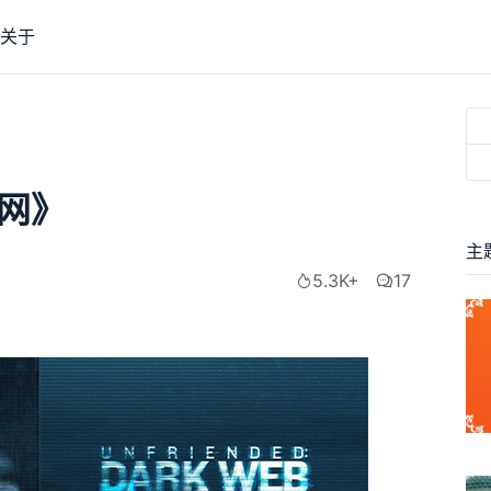
关于
网》
主
5.3K+
17