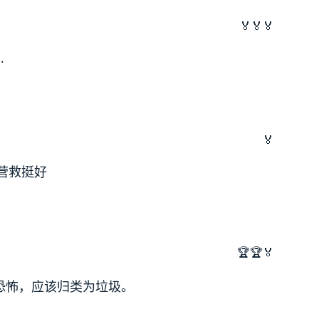
🏅🏅🏅
…
🏅
营救挺好
🏆🏆🏅
恐怖，应该归类为垃圾。