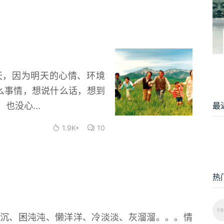
天，因为明天的心情、环境
什么事情，想说什么话，想到
最
没心...
1.9K+
10
热
沉、困沌沌、懒洋洋、冷淡淡、灰溜溜。。。情