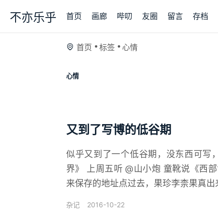
不亦乐乎
首页
画廊
哔叨
友圈
留言
存档
首页
标签
心情
心情
又到了写博的低谷期
似乎又到了一个低谷期，没东西可写，
界》 上周五听 @山小炮 童靴说《
来保存的地址点过去，果珍李柰果真出来
2016-10-22
杂记