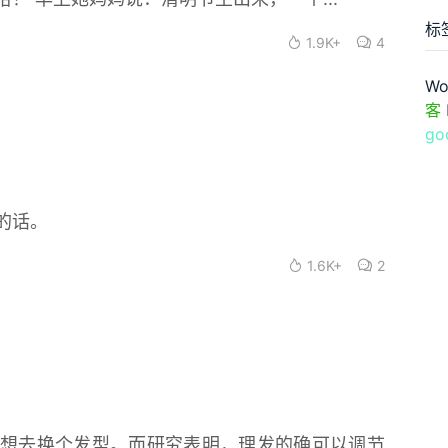
标
1.9K+
4
Wo
客
go
的话。
1.6K+
2
想去换个发型。而研究表明，理发的确可以调节