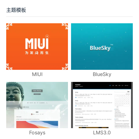
主题模板
MIUI
BlueSky
Fosays
LMS3.0