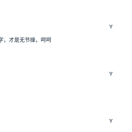
🏅
字，才是无节操，呵呵
🏅
🏅