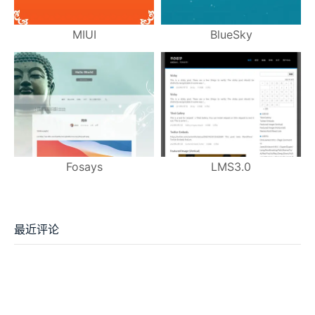
MIUI
BlueSky
Fosays
LMS3.0
最近评论