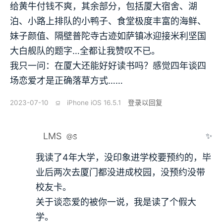
给黄牛付钱不爽，其余部分，包括厦大宿舍、湖
泊、小路上排队的小鸭子、食堂极度丰富的海鲜、
妹子颜值、隔壁普陀寺古迹如萨镇冰迎接米利坚国
大白舰队的题字…全都让我赞叹不已。
我只一问：在厦大还能好好读书吗？感觉四年谈四
场恋爱才是正确落草方式……
2023-07-10
⫑
iPhone iOS 16.5.1
登录以回复
LMS
✨
@S̆̈
我读了4年大学，没印象进学校要预约的，毕
业后两次去厦门都没进成校园，没预约没带
校友卡。
关于谈恋爱的被你一说，我是读了个假大
学。