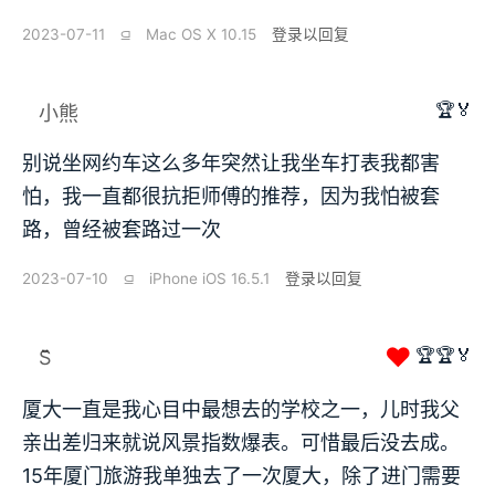
2023-07-11
⫑
Mac OS X 10.15
登录以回复
🏆🏅
小熊
别说坐网约车这么多年突然让我坐车打表我都害
怕，我一直都很抗拒师傅的推荐，因为我怕被套
路，曾经被套路过一次
2023-07-10
⫑
iPhone iOS 16.5.1
登录以回复
❤
🏆🏆🏅
S̆̈
厦大一直是我心目中最想去的学校之一，儿时我父
亲出差归来就说风景指数爆表。可惜最后没去成。
15年厦门旅游我单独去了一次厦大，除了进门需要