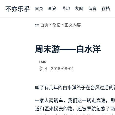
不亦乐乎
首页
画廊
哔叨
友圈
留言
存档
首页
杂记
正文内容
周末游——白水洋
LMS
杂记
2016-08-01
叫了有几年的白水洋终于在台风过后的
一家人两辆车，我们这一辆走高速，即
道和歪来拐去的路，还被导航忽悠了两