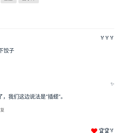
🏅🏅🏅
下饺子
✨
，我们这边说法是“插蛏”。
回复
❤
🏆🏆🏅