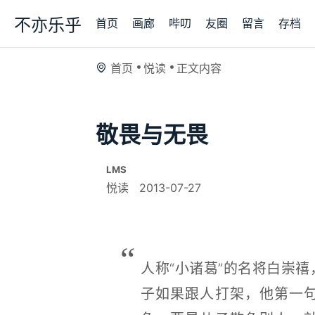
不亦乐乎
首页
画廊
哔叨
友圈
留言
存档
首页
悦读
正文内容
敬畏与无畏
LMS
悦读
2013-07-27
人称“小诸葛”的名将白崇
子如果跟人打架，他第一