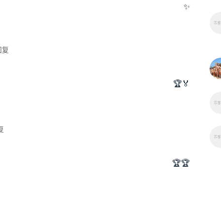
✨
回复
🏆🏅
复
🏆🏆