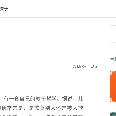
关于
主
1.9K+
5
禧，有一套自己的教子哲学。据说，儿
句话常常是：是欺负别人还是被人欺