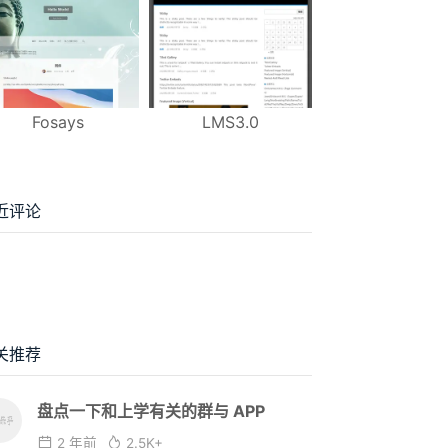
Fosays
LMS3.0
近评论
关推荐
盘点一下和上学有关的群与 APP
2 年前
2.5K+