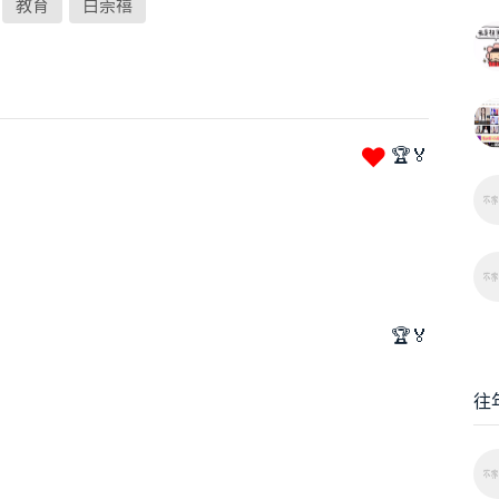
教育
白崇禧
❤
🏆🏅
🏆🏅
往