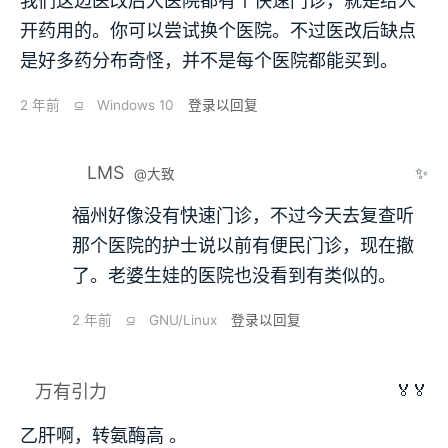
我们这边医改后大医院都有个快速门诊，就是给人
开药用的。你可以尝试换个医院。不过医改后缺点
是好多药分布奇怪，并不是每个医院都能买到。
2 年前
⫑
Windows 10
登录以回复
LMS
✨
@大致
福州好像没有快速门诊，不过今天去复查听
那个医院的护士说以前有便民门诊，现在撤
了。老婆生娃的医院也没看到有类似的。
2 年前
⫑
GNU/Linux
登录以回复
🏅🏅
万有引力
乙肝啊，转氨酶高 。