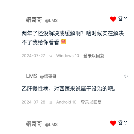
❤
🏆🏅
缙哥哥
@LMS
两年了还没解决或缓解啊？啥时候实在解决
不了我给你看看
2024-07-27
⫑
Windows 10
登录以回复
LMS
✨
@缙哥哥
乙肝慢性病，对西医来说属于没治的吧。
2024-07-28
⫑
Android 10
登录以回复
❤
🏆🏅
缙哥哥
@LMS