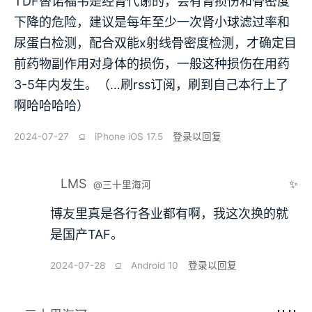
TDF替诺福韦是经肾代谢的，会有肾损伤和骨密度
下降的危险，建议是每年至少一次肾小球滤过率和
尿蛋白检测，配合双能x射线骨密度检测，才确定目
前药物副作用对身体的损伤，一般这种损伤在用药
3-5年内发生。（…刷rss订阅，刷到自己本行上了
啊哈哈哈哈）
2024-07-27
⫑
iPhone iOS 17.5
登录以回复
LMS
✨
@三十里海河
博友里真是各行各业都有啊，我这次换的就
是国产TAF。
2024-07-28
⫑
Android 10
登录以回复