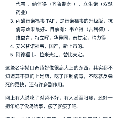
代韦 、纳信得（齐鲁制药 ）、立生诺（双鹭
药业）
丙酚替诺福韦 TAF，是替诺福韦的升级版，抗
病毒效果最好。目前有：韦立得（吉利德）、
维益青，特立晖，华异同，泰甘定，晴力得
艾米替诺福韦，国产，新上市的。
阿德福韦、拉米夫定、替比夫定。
这些名字拗口奇葩好像很高大上的东西，其实都不
知道算不算的上是药，吃了压制病毒，不吃就反弹
死的更快，还有许多副作用。
网上有人说吃了对肾不好，有人甚至阳痿，还好一
把年纪了没鸟啥事，痿了就痿了吧。