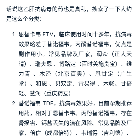
话说这乙肝抗病毒的药也是真乱，搜索了一下大约
是这么个分类：
恩替卡韦 ETV，临床使用时间十多年，抗病毒
效果略差于替诺福韦，丙酚替诺福韦，优点是
副作用小。常见品牌及厂家，润众（正大天
晴）、瑞夫恩 、博路定（百时美施贵宝）、维
力青 、木泽（北京百奥）、恩甘定（广生
堂）、和恩 、贝双定、雷易得 、木畅、甘倍
轻、慧润（重庆药友）
替诺福韦 TDF，抗病毒效果好，目前孕期推荐
用药，相对于恩替卡韦、丙酚替诺福韦，存在
肾损害、钙盐丢失的潜在风险。常见品牌及厂
家，倍信（成都倍特）、韦瑞得（吉利德）、