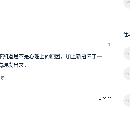
。
往
✨
不知道是不是心理上的原因，加上新冠阳了一
病爆发出来。
回复
🏅🏅🏅