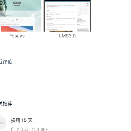
Fosays
LMS3.0
近评论
关推荐
换药 15 天
2 年前
4.9K+