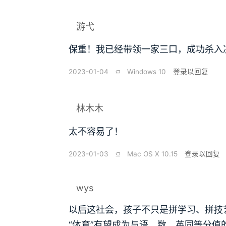
游弋
保重！我已经带领一家三口，成功杀入
2023-01-04
⫑
Windows 10
登录以回复
林木木
太不容易了！
2023-01-03
⫑
Mac OS X 10.15
登录以回复
wys
以后这社会，孩子不只是拼学习、拼技
“体育”有望成为与语，数，英同等分值