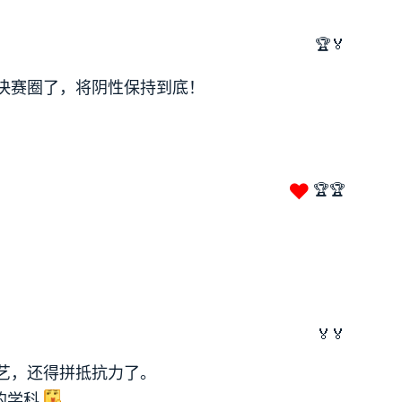
🏆🏅
决赛圈了，将阴性保持到底！
❤
🏆🏆
🏅🏅
艺，还得拼抵抗力了。
的学科