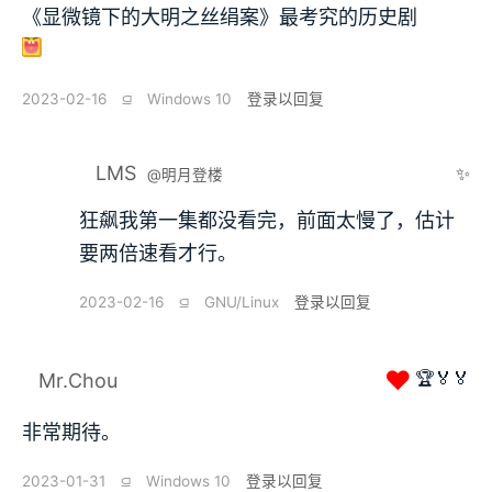
《显微镜下的大明之丝绢案》最考究的历史剧
2023-02-16
⫑
Windows 10
登录以回复
LMS
✨
@明月登楼
狂飙我第一集都没看完，前面太慢了，估计
要两倍速看才行。
2023-02-16
⫑
GNU/Linux
登录以回复
❤
🏆🏅🏅
Mr.Chou
非常期待。
2023-01-31
⫑
Windows 10
登录以回复