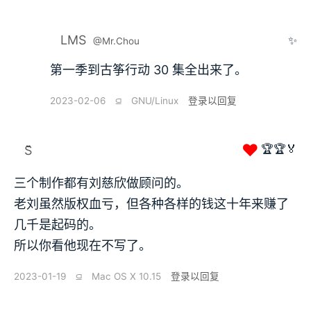
LMS
✨
@Mr.Chou
第一季到古筝行动 30 集全出来了。
2023-02-06
⫑
GNU/Linux
登录以回复
❤
🏆🏆🏅
S̆̈
三个制作都有刘慈欣做顾问的。
老刘虽然版权血亏，但各种各样的钱这十年来赚了
几千是起码的。
所以你看他现在不写了。
2023-01-19
⫑
Mac OS X 10.15
登录以回复