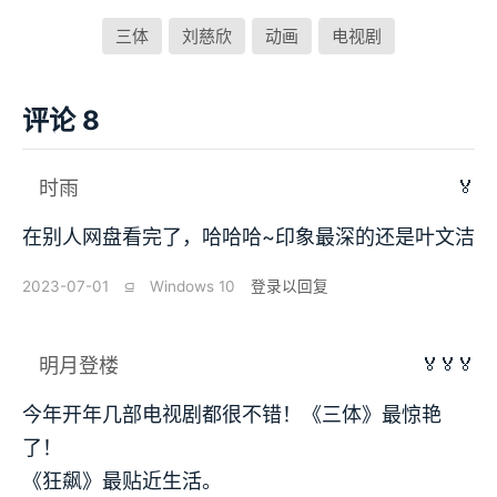
三体
刘慈欣
动画
电视剧
评论 8
🏅
时雨
在别人网盘看完了，哈哈哈~印象最深的还是叶文洁
2023-07-01
⫑
Windows 10
登录以回复
🏅🏅🏅
明月登楼
今年开年几部电视剧都很不错！《三体》最惊艳
了！
《狂飙》最贴近生活。