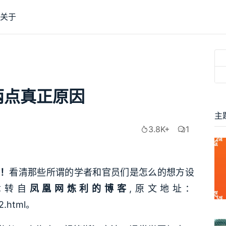
关于
两点真正原因
主
3.8K+
1
！
看清那些所谓的学者和官员们是怎么的想方设
章转自
凤凰网炼利的博客
,原文地址：
62.html。