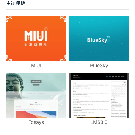
主题模板
MIUI
BlueSky
Fosays
LMS3.0