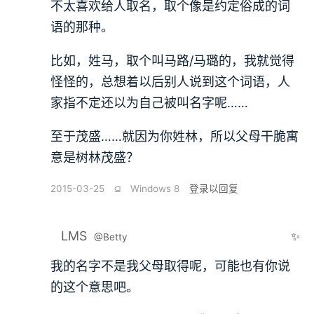
不太喜欢给人取名，取个像是约定俗成的词
语的那种。
比如，姓马，取个叫马路/马璐的，我就觉得
怪怪的，总想着以后别人说到这个词语，人
家指不定还以为自己被叫名字呢……
至于茂盛……就因为你姓林，所以父母干脆寓
意是树林茂盛？
2015-03-25
⫑
Windows 8
登录以回复
LMS
✨
@Betty
我的名字不是我父母取得呢，可能也有你说
的这个意思吧。