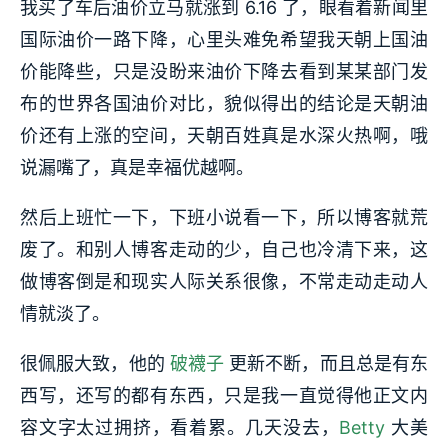
我买了车后油价立马就涨到 6.16 了，眼看着新闻里
国际油价一路下降，心里头难免希望我天朝上国油
价能降些，只是没盼来油价下降去看到某某部门发
布的世界各国油价对比，貌似得出的结论是天朝油
价还有上涨的空间，天朝百姓真是水深火热啊，哦
说漏嘴了，真是幸福优越啊。
然后上班忙一下，下班小说看一下，所以博客就荒
废了。和别人博客走动的少，自己也冷清下来，这
做博客倒是和现实人际关系很像，不常走动走动人
情就淡了。
很佩服大致，他的
破襪子
更新不断，而且总是有东
西写，还写的都有东西，只是我一直觉得他正文内
容文字太过拥挤，看着累。几天没去，
Betty
大美