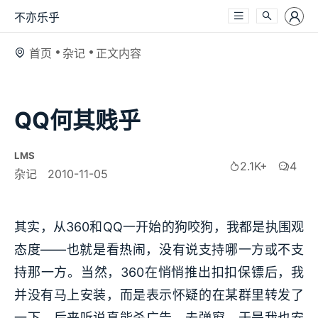
不亦乐乎
首页
杂记
正文内容
QQ何其贱乎
LMS
2.1K+
4
杂记
2010-11-05
其实，从360和QQ一开始的狗咬狗，我都是执围观
态度——也就是看热闹，没有说支持哪一方或不支
持那一方。当然，360在悄悄推出扣扣保镖后，我
并没有马上安装，而是表示怀疑的在某群里转发了
一下，后来听说真能杀广告、去弹窗，于是我也安