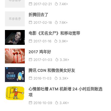
不支持 Samba 协议的康佳智能电视机
2021-08-04
5.5K+
电影《长城》、《摔跤吧，爸爸》、《会计
刺客》
2017-06-11
3.2K+
博客终于通网了
2017-02-22
3.1K+
看来问题没那么复杂，而是有点复杂
2017-02-21
7.4K+
折腾回去了
2017-02-18
7.6K+
电影《无名女尸》和移动宽带
2017-01-16
3.9K+