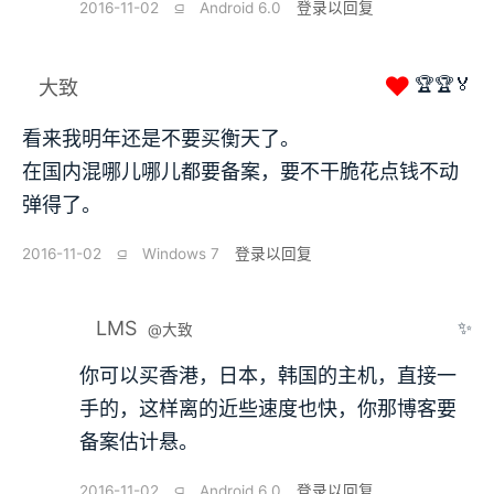
2016-11-02
⫑
Android 6.0
登录以回复
❤
🏆🏆🏅
大致
看来我明年还是不要买衡天了。
在国内混哪儿哪儿都要备案，要不干脆花点钱不动
弹得了。
2016-11-02
⫑
Windows 7
登录以回复
LMS
✨
@大致
你可以买香港，日本，韩国的主机，直接一
手的，这样离的近些速度也快，你那博客要
备案估计悬。
2016-11-02
⫑
Android 6.0
登录以回复