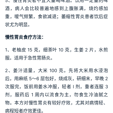
5、慢性胃炎者不宜大量喝啤酒。饮用一定量的啤
酒，病人会比较普遍地感到上腹胀满，烧灼感加
重，嗳气频繁，食欲减退；萎缩性胃炎患者饮后症
状尤为明显。
慢性胃炎食疗方法：
1、老柚皮 15 克，细茶叶 10 克，生姜 2 片，水煎
服。适用于急性胃肠炎。
2、姜汁适量，大米 100 克。先将大米用水浸泡
后，用麻纸 5～6 层包好，烧成灰，研细末，早晚 2
次服完，饭前用姜水冲服，轻者 l 剂，重者连服 3
剂，服药后 1 周内以流食为主，勿食生冷油腻之
物。本方对慢性胃炎有较好疗效，尤其对病情轻、
病程短者疗效更佳。