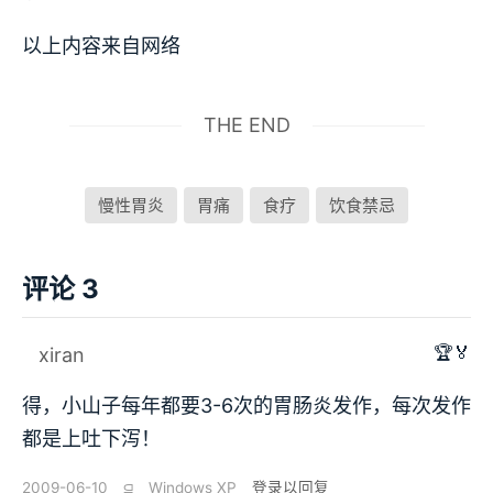
以上内容来自网络
THE END
慢性胃炎
胃痛
食疗
饮食禁忌
评论 3
🏆🏅
xiran
得，小山子每年都要3-6次的胃肠炎发作，每次发作
都是上吐下泻！
2009-06-10
⫑
Windows XP
登录以回复