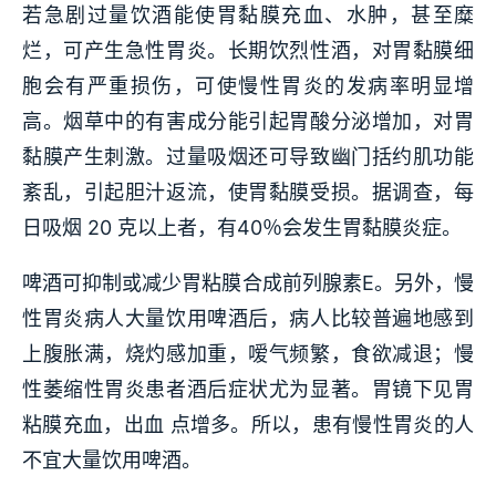
若急剧过量饮酒能使胃黏膜充血、水肿，甚至糜
烂，可产生急性胃炎。长期饮烈性酒，对胃黏膜细
胞会有严重损伤，可使慢性胃炎的发病率明显增
高。烟草中的有害成分能引起胃酸分泌增加，对胃
黏膜产生刺激。过量吸烟还可导致幽门括约肌功能
紊乱，引起胆汁返流，使胃黏膜受损。据调查，每
日吸烟 20 克以上者，有40％会发生胃黏膜炎症。
啤酒可抑制或减少胃粘膜合成前列腺素E。另外，慢
性胃炎病人大量饮用啤酒后，病人比较普遍地感到
上腹胀满，烧灼感加重，嗳气频繁，食欲减退；慢
性萎缩性胃炎患者酒后症状尤为显著。胃镜下见胃
粘膜充血，出血 点增多。所以，患有慢性胃炎的人
不宜大量饮用啤酒。