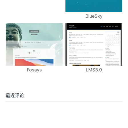
MIUI
BlueSky
Fosays
LMS3.0
最近评论