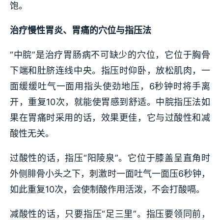
饱。
治疗慢性胃炎、胃痛的穴位与指压法
“中脘”是治疗胃肠病不可缺少的穴位，它位于胸骨
下端和肚脐连线中央。指压时仰卧，放松肌肉，一
面缓缓吐气一面用指头使劲地压，6秒钟时将手离
开，重复10次，就能使胃感到舒适。中脘指压法如
果在胃痛时采用的话，效果更佳，它与过酸性和减
酸性无关。
过酸性的话，指压“阳陵泉”。它位于膝盖呈直角时
外侧腓骨小头之下，刺激时一面吐气一面压6秒钟，
如此重复10次，会使制酸作用活泼，不会打酸嗝。
减酸性的话，只要指压“足三里”。指压要领同前，