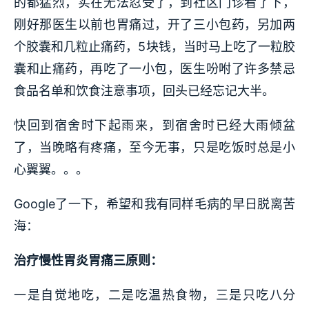
的都猛烈，实在无法忍受了，到社区门诊看了下，
刚好那医生以前也胃痛过，开了三小包药，另加两
个胶囊和几粒止痛药，5块钱，当时马上吃了一粒胶
囊和止痛药，再吃了一小包，医生吩咐了许多禁忌
食品名单和饮食注意事项，回头已经忘记大半。
快回到宿舍时下起雨来，到宿舍时已经大雨倾盆
了，当晚略有疼痛，至今无事，只是吃饭时总是小
心翼翼。。。
Google了一下，希望和我有同样毛病的早日脱离苦
海：
治疗慢性胃炎胃痛三原则：
一是自觉地吃，二是吃温热食物，三是只吃八分