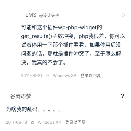
LMS
✨
@设计失控
可能和这个插件wp-php-widget的
get_results()函数冲突，php我很差，你可以
试着停用一下那个插件看看，如果停用后没
问题的话，那就是插件冲突了，至于怎么解
决，我真的不会了。
2011-06-21
⫑
Windows XP
登录以回复
🏅
谷雨の梦
为啥我的乱码。。。。。
2011-06-18
⫑
Windows XP
登录以回复