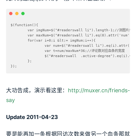
$(function(){

        var imgNum=$("#readerswall li").length-1;//测图片
        var maxNum=$("#readerswall li").eq(0).attr('num'
        for(var i=0;i &lt;= imgNum;i++){

                var num=$("#readerswall li").eq(i).attr
                var t=num/maxNum*36;//评论数对应血条的宽度

                $("#readerswall  .active-degree").eq(i).w
        };

大功告成，演示看这里：
http://muxer.cn/friends-
say
Update 2011-04-23
要是能再加一条根据回访次数来做另一个血条那就