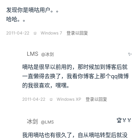
发现你是嘀咕用户。。
哈哈。。
2011-04-22
⫑
Windows 7
登录以回复
LMS
✨
@冰剑
嘀咕是很早以前用的，那时候加到博客后就
一直懒得去换了，我看你博客上那个qq微博
的我很喜欢，嘿嘿。
2011-04-22
⫑
Windows XP
登录以回复
🏆🏅🏅
冰剑
@LMS
我用嘀咕也有很久了，自从嘀咕转型后就没