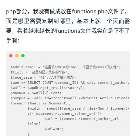
php部分，我没有做成放在functions.php文件了，
而是哪里需要复制到哪里，基本上就一个页面需
要，看着越来越长的functions文件我实在是下不了
手啊：
$admin_email = '这里填admin的email，不显示该email的头像';

$limit = '这里填显示头像的个数';

$face_size = '40';//这里填头像大小

$query="SELECT COUNT(comment_ID) AS cnt, comment_author, co
$wall = $wpdb->get_results($query);

$maxNum = $wall[0]->cnt;

$output = '<div id="readerswall"><h2>Most Active Friends</h
foreach ($wall as $comment){

        $width = round($face_size / ($maxNum / $comment->cn
        if( $comment->comment_author_url ){

                $url = $comment->comment_author_url;

        }else{

                $url="#";

        }
