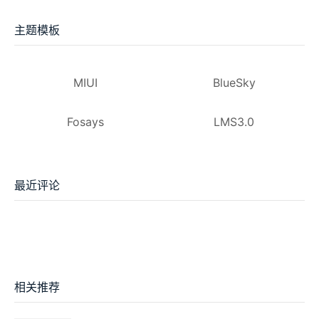
主题模板
MIUI
BlueSky
Fosays
LMS3.0