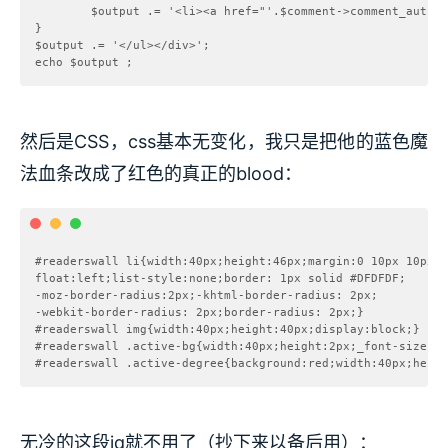
        $output .= '<li><a href="'.$comment->comment_autho
}

$output .= '</ul></div>';

然后是CSS，css基本无变化，我只是把他的蓝色魔
法血条改成了红色的真正的blood：
#readerswall li{width:40px;height:46px;margin:0 10px 10px 0
float:left;list-style:none;border: 1px solid #DFDFDF;

-moz-border-radius:2px;-khtml-border-radius: 2px;

-webkit-border-radius: 2px;border-radius: 2px;}

#readerswall img{width:40px;height:40px;display:block;}

#readerswall .active-bg{width:40px;height:2px;_font-size:0;
无冷的这段jq就不用了（抄下来以备后用）：