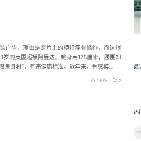
装广告，理由是照片上的模特瘦骨嶙峋，而这很
21岁的英国超模阿曼达。她身高178厘米，腰围却
最
魔鬼身材”，有违健康标准。近年来，骨感模...
1.6K+
2
热