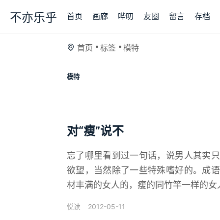
不亦乐乎
首页
画廊
哔叨
友圈
留言
存档
首页
标签
模特
模特
对“瘦”说不
忘了哪里看到过一句话，说男人其实只
欲望，当然除了一些特殊嗜好的。成语
材丰满的女人的，瘦的同竹竿一样的女人
2012-05-11
悦读