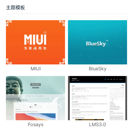
主题模板
MIUI
BlueSky
Fosays
LMS3.0