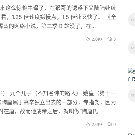
原来这么惊艳牛逼了，在猴哥的诱惑下又陆陆续续
速度看，1.25 倍速度嫌慢点，1.5 倍速又快了。 《全
蓝的网络小说，第二季 B 站没了，在...
2.6K+
8
子） 九个儿子（不知名讳的路人） 娥皇（第十一
 （陶唐属于高辛独立出去的一部分，专指尧，因为
在唐，故而他成帝之后，就叫做“陶唐氏...
2.6K+
0