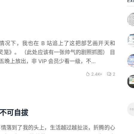
Ex
的情况下，我也在 B 站追上了这把部艺画开天和
巨作《灵笼》。 （此处应该有一张帅气的剧照抓图） 目
晚上放出，非 VIP 会员少看一级，不...
2.4K+
2
-不可自拔
事情落到了我的头上，生活越过越扯淡，折腾的心