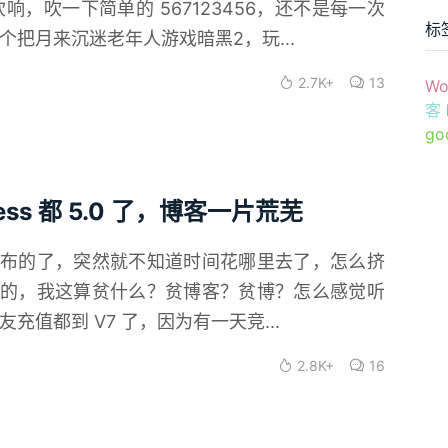
，吹一下简单的 567123456，还不是每一次
标
把月来沉迷老年人游戏暗黑2，玩...
2.7K+
13
Wo
客
go
ss 都 5.0 了，博客一片荒芜
布的了，突然就不知道时间花哪里去了，怎么挤
的，我这算贫什么？贫博客？贫博？怎么感觉听
值都到 V7 了，因为有一天竞...
2.8K+
16