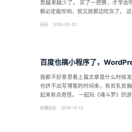
思越来越少了。 买了一把箫，才学会吹响
都必定能吹响，就又放那边吃灰了。 这个
2020-05-20
玩乐
百度也搞小程序了，WordPre
我都不好意思看上篇文章是什么时候发
也挤不出写博客的时间来，有贫乳贫胸
起来有点奇怪。 一起玩《魂斗罗》的游友充
2018-12-15
折腾
玩乐