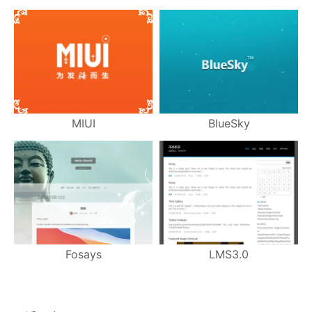
MIUI
BlueSky
Fosays
LMS3.0