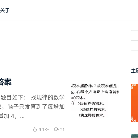
关于
主
答案
题目如下： 找规律的数学
来，脑子只发育到了每增加
 4，...
9.1K+
21