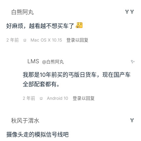
🏅🏅
白熊阿丸
好麻烦，越看越不想买车了
2 年前
⫑
Mac OS X 10.15
登录以回复
LMS
✨
@白熊阿丸
我那是10年前买的丐版日货车，现在国产车
全部配套都有。
2 年前
⫑
Android 10
登录以回复
🏅
秋风于渭水
摄像头走的模拟信号线吧