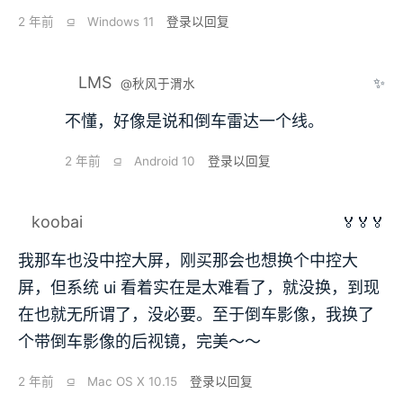
2 年前
⫑
Windows 11
登录以回复
LMS
✨
@秋风于渭水
不懂，好像是说和倒车雷达一个线。
2 年前
⫑
Android 10
登录以回复
koobai
🏅🏅🏅
我那车也没中控大屏，刚买那会也想换个中控大
屏，但系统 ui 看着实在是太难看了，就没换，到现
在也就无所谓了，没必要。至于倒车影像，我换了
个带倒车影像的后视镜，完美～～
2 年前
⫑
Mac OS X 10.15
登录以回复