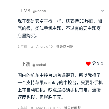
LMS
✨
@koobai
现在都是安卓平板一样，还支持3D界面，骚
气的很，类似手机主题，不过有的要主题商
店里购买。
2 年前
⫑
Android 10
登录以回复
❤
🏆🏅🏅
小饿
@koobai
国内的机车中控台UI普遍很丑，所以我换了
一个支持苹果carplay的中控台，只要带手机
上车自动联机。缺点是必须手机有电，连接
速度也慢，但聊胜于无。
2 年前
⫑
Mac OS X 10.15
登录以回复