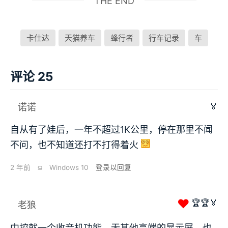
THE END
卡仕达
天猫养车
蜂行者
行车记录
车
评论 25
🏅
诺诺
自从有了娃后，一年不超过1K公里，停在那里不闻
不问，也不知道还打不打得着火
2 年前
⫑
Windows 10
登录以回复
❤
🏆🏆🏅
老狼
中控就一个收音机功能，无其他高端的显示屏，也