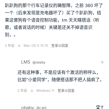
趴趴狗的那个行车记录仪的确智障，之前 360 坏了
一个（后来发现是充电器坏了）买了个趴趴狗，结
果这傻狗有个语音控制功能，tm 天天瞎搭话（听
歌，或者说话的时候）关键是还关不掉语音识
别，。
2 年前
⫑
Mac OS X 10.15
登录以回复
LMS
✨
@obaby
还有这种事，不是应该有个激活的称呼么，
比如“小爱同学”，随便搭话那不把人搞疯了。
2 年前
⫑
Windows 11
登录以回复
🏆🏅
obaby
@LMS