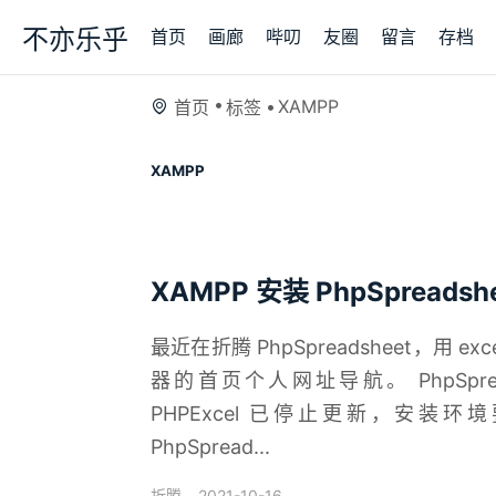
不亦乐乎
首页
画廊
哔叨
友圈
留言
存档
XAMPP
首页
标签
XAMPP
XAMPP 安装 PhpSpreadsh
最近在折腾 PhpSpreadsheet，用 ex
器的首页个人网址导航。 PhpSpread
PHPExcel 已停止更新，安装环
PhpSpread...
2021-10-16
折腾