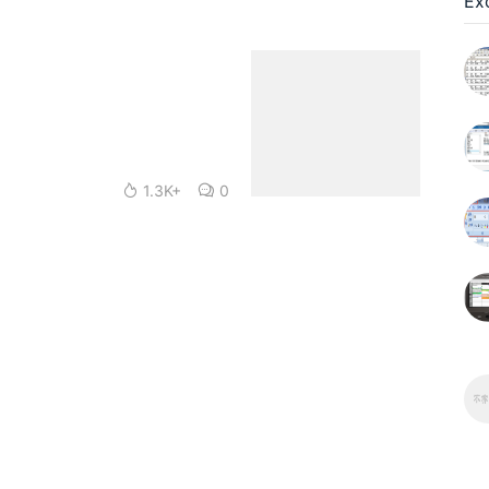
Ex
1.3K+
0