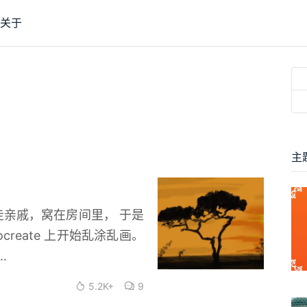
关于
主
没走亲戚，窝在房间里， 于是
ocreate 上开始乱涂乱画。
.
5.2K+
9