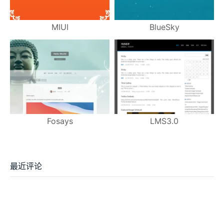
MIUI
BlueSky
Fosays
LMS3.0
最近评论