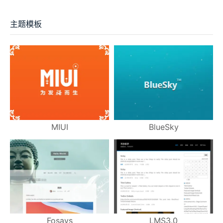
主题模板
MIUI
BlueSky
Fosays
LMS3.0