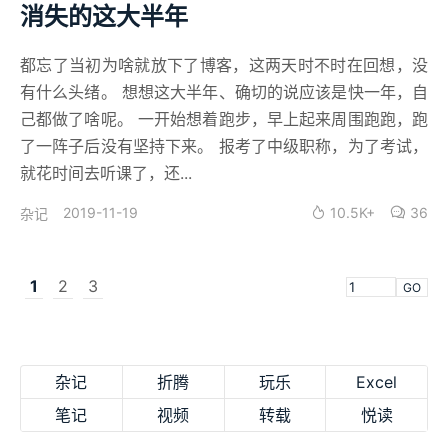
消失的这大半年
都忘了当初为啥就放下了博客，这两天时不时在回想，没
有什么头绪。 想想这大半年、确切的说应该是快一年，自
己都做了啥呢。 一开始想着跑步，早上起来周围跑跑，跑
了一阵子后没有坚持下来。 报考了中级职称，为了考试，
就花时间去听课了，还...
2019-11-19
10.5K+
36
杂记
1
2
3
GO
杂记
折腾
玩乐
Excel
笔记
视频
转载
悦读