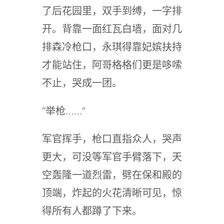
了后花园里，双手到缚，一字排
开。背靠一面红瓦白墙，面对几
排森冷枪口，永琪得靠妃嫔扶持
才能站住，阿哥格格们更是哆嗦
不止，哭成一团。
“举枪……”
军官挥手，枪口直指众人，哭声
更大，可没等军官手臂落下，天
空轰隆一道烈雷，劈在保和殿的
顶端，炸起的火花清晰可见，惊
得所有人都蹲了下来。