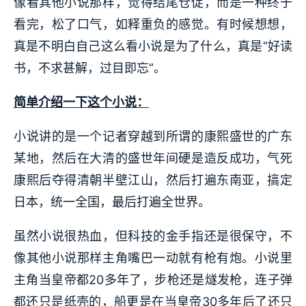
像看其他小说那样，觉得结尾仓促，而是一种终于
看完，松了口气，如释重负的感觉。有时候想想，
真是不明白自己这么看小说是为了什么，真是“好读
书，不求甚解，过目即忘”。
简单介绍一下这个小说：
小说讲的是一个记者穿越到所谓的康熙盛世的广东
某地，然后在大清的盛世年间硬是造反成功，气死
康熙后夺得清朝半壁江山，然后打遍东南亚，搞定
日本，统一全国，最后打遍全世界。
虽然小说很热血，但科技的金手指还是很保守，不
像其他小说那样主角嘴巴一动就有枪有炮。小说里
主角当皇帝都20多年了，步枪还是燧发枪，连子弹
都还只是纸壳的，船更是在当皇帝30多年后了还只