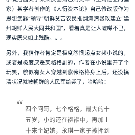
家）某学者创作的《人衍资本论》自己修改版作为
思想武器“领导”朝鲜贫苦农民推翻满清暴政建立“建
州朝鲜人民大同共和国”，看着真是让人嘘唏不已，
现实原来如此残酷。。。
另外，我猜作者肯定是极度怨恨起点女频小说的，
或者是极度厌恶某格格剧的，作者在小说里开了个
玩笑，貌似有女人穿越到紫薇格格身上后，还没搞
清状况就被朝鲜的人民军给毙了，哈哈哈：
四个阿哥，七个格格，最大的十
五岁，小的还在襁褓中，再加上
十来个妃嫔，永琪一家子被押到