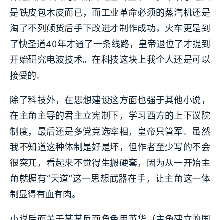
是铁皮包木皮而已，而工业革命必须的蒸汽机还是
淘了不列颠货后手下改进才制作成功，火车更是到
了快圣道40年才通了一条线路，皇帝退位了才提到
开始研究电波技术。在科技这块上我个人还是可以
接受的。
除了科技外，在思想建设这方面也强于其他小说，
在主角主导的君主立宪制下，学习西方的上下议院
制度，最后还是多党竞选宰相，皇帝只管军。虽然
我不知道这种体制是好是坏，但作者至少写的不会
很突兀，看起来不觉得生搬硬套，因为从一开始主
角就握有“天道”这一思想武器在手，让主角这一体
制显得有血有肉。
小说后面关于某某反面角色用英华（主角建立的国