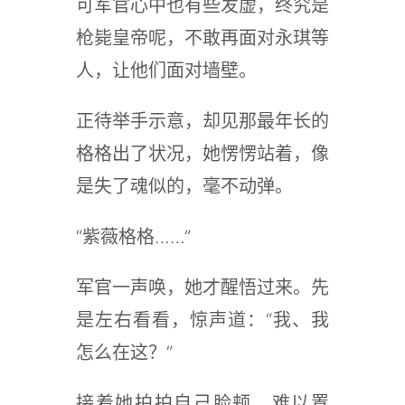
可军官心中也有些发虚，终究是
枪毙皇帝呢，不敢再面对永琪等
人，让他们面对墙壁。
正待举手示意，却见那最年长的
格格出了状况，她愣愣站着，像
是失了魂似的，毫不动弹。
“紫薇格格……”
军官一声唤，她才醒悟过来。先
是左右看看，惊声道：“我、我
怎么在这？”
接着她拍拍自己脸颊，难以置