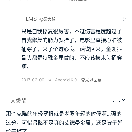
LMS
✨
@秦大叔
只是自我修复很厉害，不过伤害程度超过了
自我修复的能力就挂了，电影里直接心脏被
捅穿了，来了个透心良。话说回来，金刚狼
骨头都是特殊金属做的，不应该被木头捅穿
啊。
2017-03-09
⫑
Android 6.0
登录以回复
🏅🏅🏅
大袋鼠
那个克隆的年轻罗根就是老罗年轻的时候啊…强的
过分，可惜骨骼不是真的艾德曼金属，还是被子弹
给干掉了。