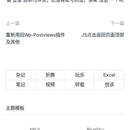
请
登录
后参与评论，还没有账号的话，快来
注册
一个吧
上一篇
下一篇
重新用回Wp-Postviews插件
JS点击返回页面顶部
及其他
杂记
折腾
玩乐
Excel
笔记
视频
转载
悦读
主题模板
MIUI
BlueSky