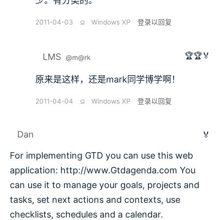
少。有分类的。
2011-04-03
⫑
Windows XP
登录以回复
🏆🏆🏅
LMS
@m@rk
原来是这样，还是mark同学博学啊！
2011-04-04
⫑
Windows XP
登录以回复
Dan
🏅
For implementing GTD you can use this web
application:
http://www.Gtdagenda.com
You
can use it to manage your goals, projects and
tasks, set next actions and contexts, use
checklists, schedules and a calendar.