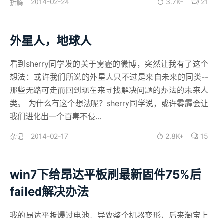
2014-02-24
3.7K+
21
折腾
外星人，地球人
看到sherry同学发的关于雾霾的微博，突然让我有了这个
想法：或许我们所说的外星人只不过是来自未来的同类--
那些无路可走而回到现在来寻找解决问题的办法的未来人
类。 为什么有这个想法呢？sherry同学说，或许雾霾会让
我们进化出一个百毒不侵...
2014-02-17
2.8K+
15
杂记
win7下给昂达平板刷最新固件75%后
failed解决办法
我的昂达平板爆过电池，导致整个机器变形，后来淘宝上