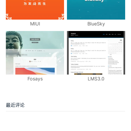
MIUI
BlueSky
Fosays
LMS3.0
最近评论