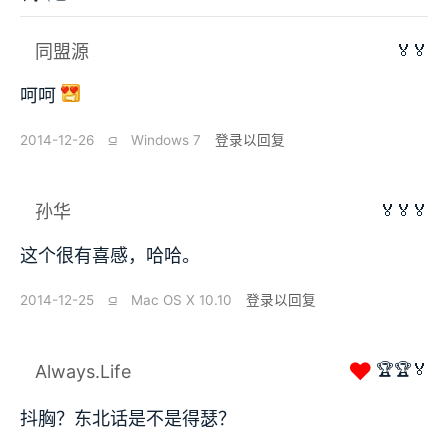
🏅🏅
同盟源
呵呵
2014-12-26
⫑
Windows 7
登录以回复
🏅🏅🏅
孙华
这个很有喜感，哈哈。
2014-12-25
⫑
Mac OS X 10.10
登录以回复
❤
🏆🏆🏅
Always.Life
抖胸？东北话是不是得瑟？