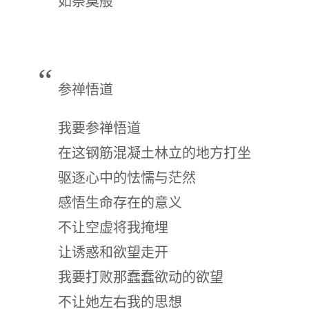
如祭奠般
参禅悟道
我要参禅悟道
在这钢筋混凝土林立的地方打坐
驱逐心中的怯懦与茫然
感悟生命存在的意义
不让空虚将我掩埋
让诱惑和欲望走开
我要打败那蠢蠢欲动的欲望
不让她左右我的思想