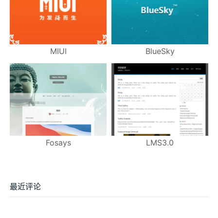
MIUI
BlueSky
Fosays
LMS3.0
最近评论