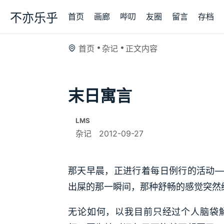
不亦乐乎
首页
画廊
哔叨
友圈
留言
存档
首页
杂记
正文内容
末日寓言
LMS
杂记
2012-09-27
那天早晨，正进行着每日例行的活动—
出屎的那一瞬间，那种舒畅的感觉突然
无论如何，以我目前只经过个人脑袋