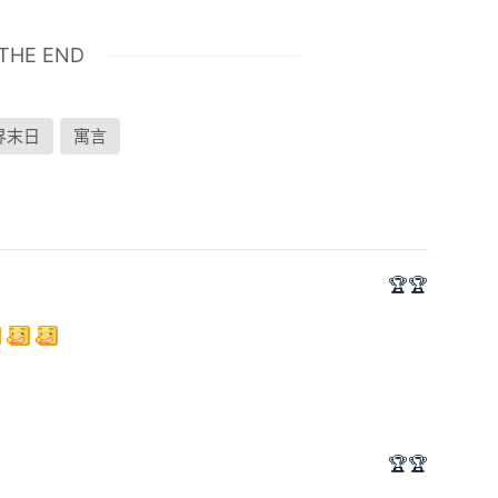
THE END
界末日
寓言
🏆🏆
🏆🏆