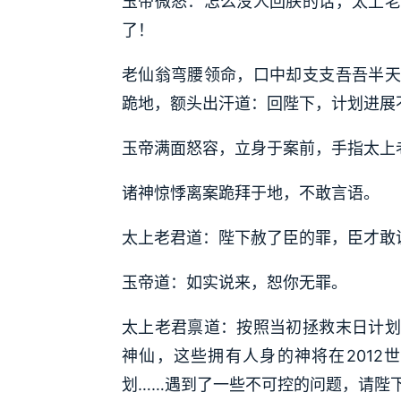
玉帝微怒：怎么没人回朕的话，太上老
了！
老仙翁弯腰领命，口中却支支吾吾半天
跪地，额头出汗道：回陛下，计划进展
玉帝满面怒容，立身于案前，手指太上
诸神惊悸离案跪拜于地，不敢言语。
太上老君道：陛下赦了臣的罪，臣才敢
玉帝道：如实说来，恕你无罪。
太上老君禀道：按照当初拯救末日计划
神仙，这些拥有人身的神将在2012
划……遇到了一些不可控的问题，请陛