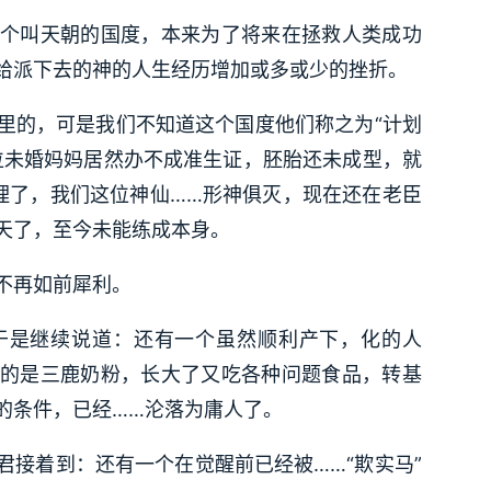
个叫天朝的国度，本来为了将来在拯救人类成功
给派下去的神的人生经历增加或多或少的挫折。
里的，可是我们不知道这个国度他们称之为“计划
位未婚妈妈居然办不成准生证，胚胎还未成型，就
理了，我们这位神仙……形神俱灭，现在还在老臣
天了，至今未能练成本身。
不再如前犀利。
于是继续说道：还有一个虽然顺利产下，化的人
的是三鹿奶粉，长大了又吃各种问题食品，转基
的条件，已经……沦落为庸人了。
君接着到：还有一个在觉醒前已经被……“欺实马”