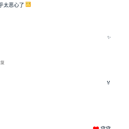
乎太恶心了
✨
回复
🏅
🏆🏆