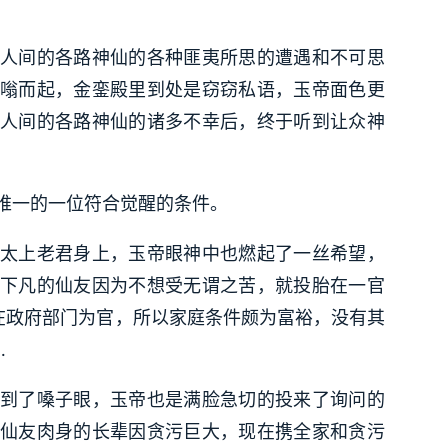
人间的各路神仙的各种匪夷所思的遭遇和不可思
嗡而起，金銮殿里到处是窃窃私语，玉帝面色更
人间的各路神仙的诸多不幸后，终于听到让众神
唯一的一位符合觉醒的条件。
太上老君身上，玉帝眼神中也燃起了一丝希望，
下凡的仙友因为不想受无谓之苦，就投胎在一官
在政府部门为官，所以家庭条件颇为富裕，没有其
…
到了嗓子眼，玉帝也是满脸急切的投来了询问的
仙友肉身的长辈因贪污巨大，现在携全家和贪污