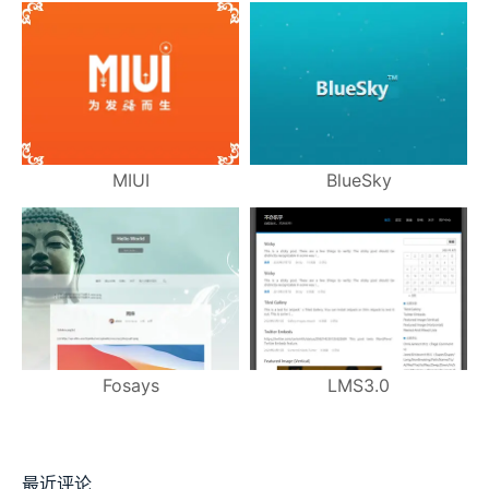
MIUI
BlueSky
Fosays
LMS3.0
最近评论