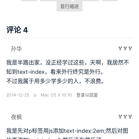
首行缩进
评论 4
🏅🏅🏅
孙华
我是半路出家，没正经学过这些，天啊，我居然不
知到text-index，看来外行终究是外行。
不过我属于用多少学多少的人，不浪费。
2014-12-25
⫑
Mac OS X 10.10
登录以回复
🏅🏅🏅
夜枫
我是先对p标签用js添加text-index:2em;然后对图