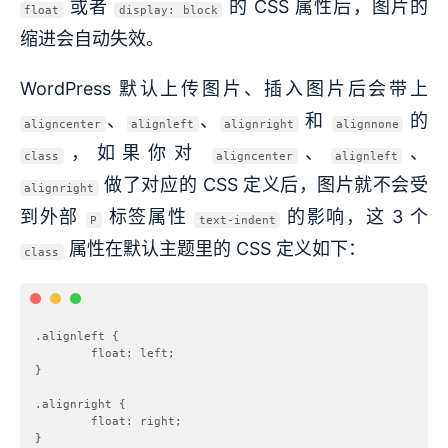
或者
的 CSS 属性后，图片的
float
display: block
缩进会自动失效。
WordPress 默认上传图片、插入图片后会带上
、
、
和
的
aligncenter
alignleft
alignright
alignnone
，如果你对
、
、
class
aligncenter
alignleft
做了对应的 CSS 定义后，图片就不会受
alignright
到外部
标签属性
的影响，这 3 个
P
text-indent
属性在默认主题里的 CSS 定义如下：
class
.alignleft {

        float: left;

}

.alignright {

        float: right;

}
