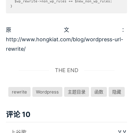
  $wp_rewrite->non_wp_rules += $new_non_wp_rules;  

原文：
http://www.hongkiat.com/blog/wordpress-url-
rewrite/
THE END
rewrite
Wordpress
主题目录
函数
隐藏
评论 10
🏅🏅
上谷歌