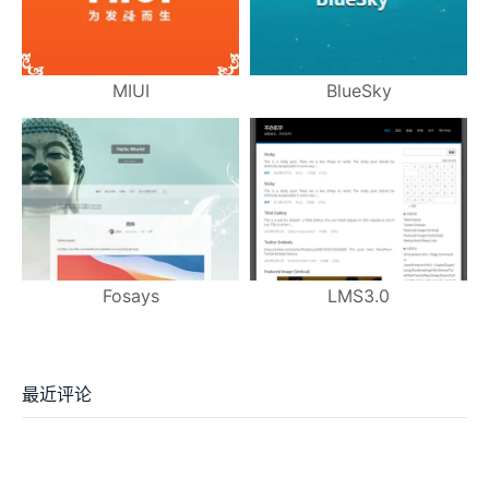
MIUI
BlueSky
Fosays
LMS3.0
最近评论