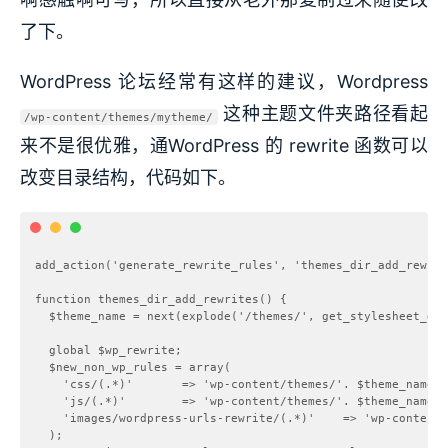
了下。
WordPress 论坛经常有这样的建议，Wordpress
这种主题文件夹路径看起
/wp-content/themes/mytheme/
来不是很优雅，通WordPress 的 rewrite 函数可以
改变目录结构，代码如下。
add_action('generate_rewrite_rules', 'themes_dir_add_rewrit
function themes_dir_add_rewrites() {  

  $theme_name = next(explode('/themes/', get_stylesheet_dir
  global $wp_rewrite;  

  $new_non_wp_rules = array(  

    'css/(.*)'       => 'wp-content/themes/'. $theme_name .
    'js/(.*)'        => 'wp-content/themes/'. $theme_name .
    'images/wordpress-urls-rewrite/(.*)'    => 'wp-content/
  );  
