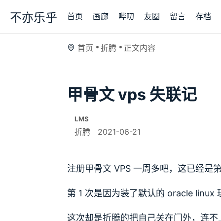
不亦乐乎
首页
画廊
哔叨
友圈
留言
存档
首页
折腾
正文内容
甲骨文 vps 失联记
LMS
折腾
2021-06-21
注册甲骨文 VPS 一周多吧，这已经是第
第 1 次是因为装了默认的 oracle li
这次却是折腾的把自己关在门外，连不