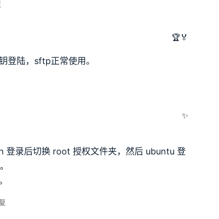
复
🏆🏅
密钥登陆，sftp正常使用。
✨
登录后切换 root 授权文件夹，然后 ubuntu 登
夹。
些。
复