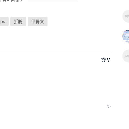
THE END
vps
折腾
甲骨文
🏆🏅
✨