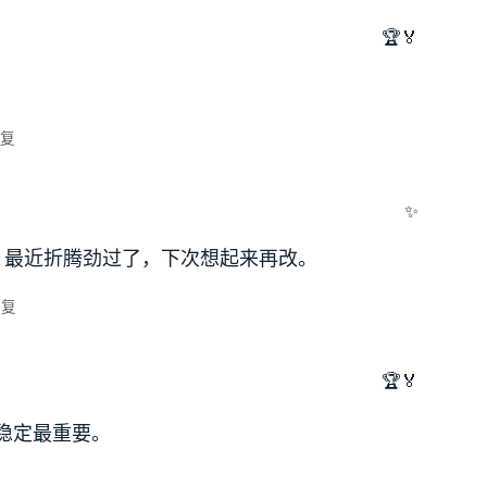
🏆🏅
复
✨
，最近折腾劲过了，下次想起来再改。
回复
🏆🏅
稳定最重要。