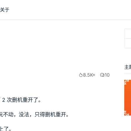
关于
主
8.5K+
10
 2 次删机重开了。
nux 玩不动，没法，只得删机重开。
上了。