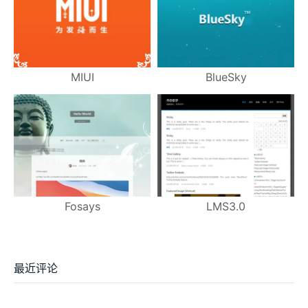
MIUI
BlueSky
Fosays
LMS3.0
最近评论