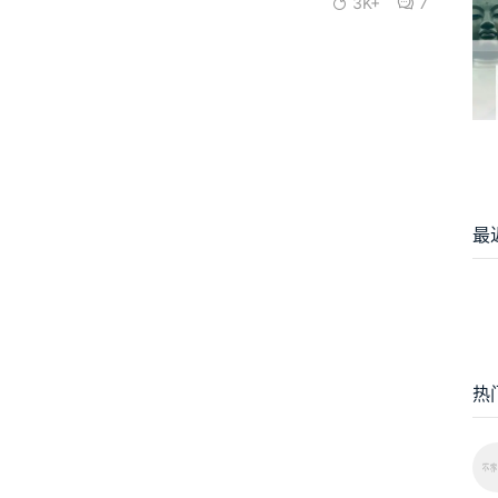
3K+
7
最
热