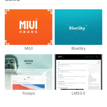
MIUI
BlueSky
Fosays
LMS3.0