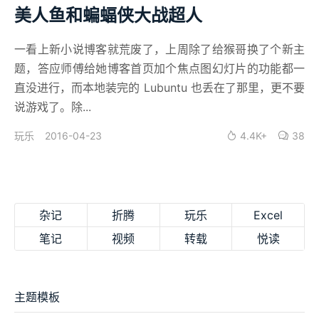
美人鱼和蝙蝠侠大战超人
一看上新小说博客就荒废了，上周除了给猴哥换了个新主
题，答应师傅给她博客首页加个焦点图幻灯片的功能都一
直没进行，而本地装完的 Lubuntu 也丢在了那里，更不要
说游戏了。除...
2016-04-23
4.4K+
38
玩乐
杂记
折腾
玩乐
Excel
笔记
视频
转载
悦读
主题模板