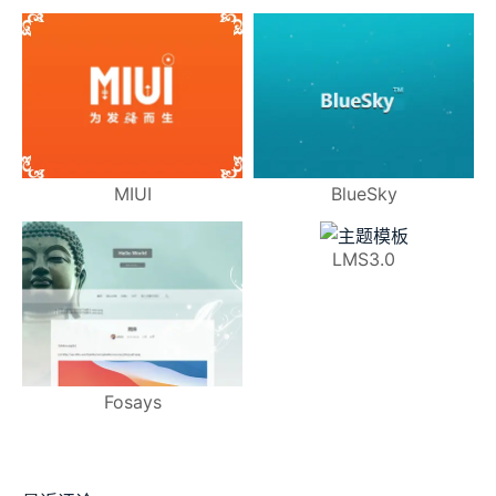
MIUI
BlueSky
LMS3.0
Fosays