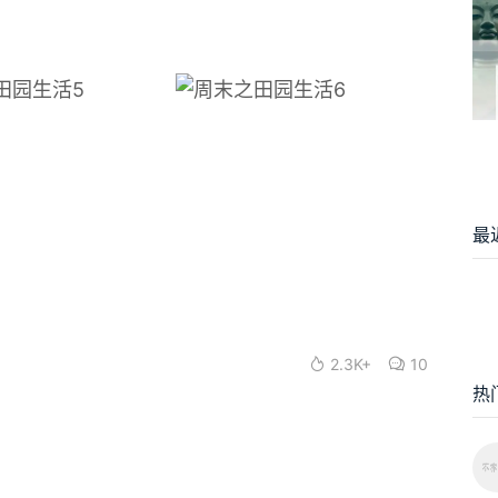
最
2.3K+
10
热