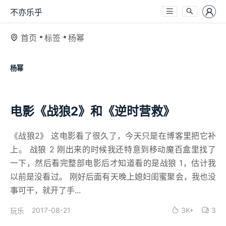
不亦乐乎
首页
标签
杨幂
杨幂
电影《战狼2》和《逆时营救》
《战狼2》 这电影看了很久了，今天只是在博客里把它补
上。 战狼 2 刚出来的时候我还特意到移动魔百盒里找了
一下，然后看完整部电影后才知道看的是战狼 1，估计我
以前是没看过。 刚好后面有天晚上媳妇闺蜜聚会，我也没
事可干，就开了手...
2017-08-21
3K+
3
玩乐